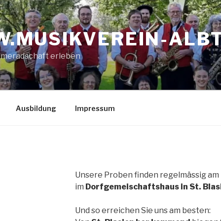
.MUSIKVEREIN-ALBT
ameradschaft erleben
Ausbildung
Impressum
Unsere Proben finden regelmässig am
im
Dorfgemeischaftshaus in St. Blas
Und so erreichen Sie uns am besten: