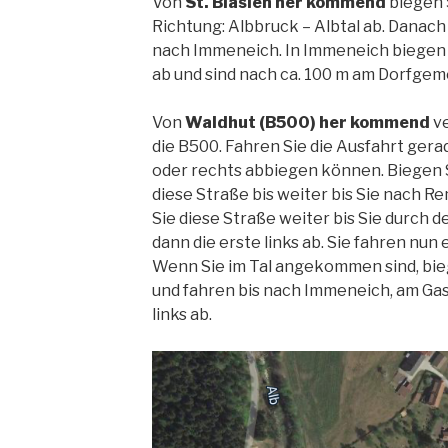
Von
St. Blasien her kommend
biegen 
Richtung: Albbruck – Albtal ab. Danach 
nach Immeneich. In Immeneich biegen 
ab und sind nach ca. 100 m am Dorfgem
Von
Waldhut (B500) her kommend
ve
die B500. Fahren Sie die Ausfahrt gerad
oder rechts abbiegen können. Biegen S
diese Straße bis weiter bis Sie nach
Sie diese Straße weiter bis Sie durch d
dann die erste links ab. Sie fahren nun 
Wenn Sie im Tal angekommen sind, bieg
und fahren bis nach Immeneich, am Gas
links ab.