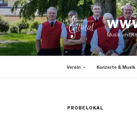
Zum
Inhalt
springen
WWW
Musik und K
Verein
Konzerte & Musik
PROBELOKAL